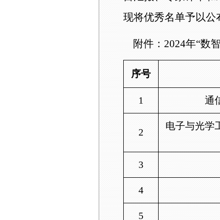
现将优秀名单予以
公
附件：
2024
年“数
序号
1
通
电子与光学
2
3
4
5