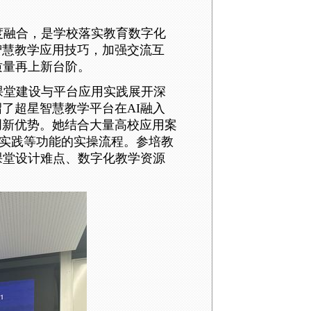
度融合，是学校落实教育数字化
智慧教学应用技巧
，
加强交流互
质量再上新台阶。
课堂建设与平台应用实践展开深
绍
了
超星
智慧教学平台
在
AI融入
创新优势。
她
结合大量高校应用案
I实践
等
功能的
实操流程
。
参培教
课堂设计难点、数字化教学资源