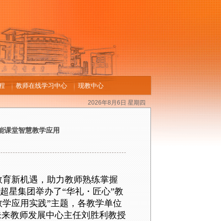
程
教师在线学习中心
现教中心
2026年8月6日 星期四
 赋能课堂智慧教学应用
教育新机遇，助力教师熟练掌握
超星集团举办了
“华礼
・
匠心
”教
教学应用实践”主题，
各
教学单位
未来教师发展中心主任刘胜利教授