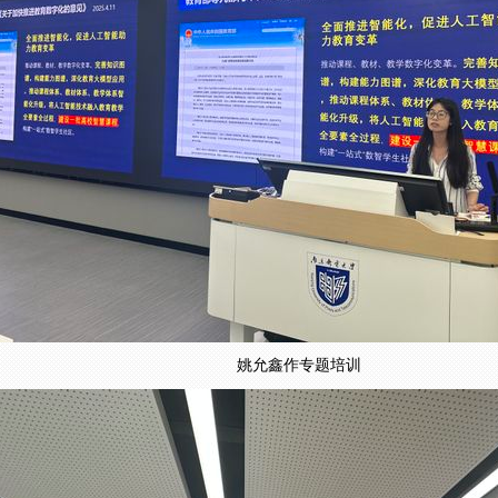
姚允鑫作专题培训