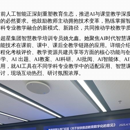
当前人工智能正深刻重塑教育生态，推进AI与课堂教学深
量的必然要求。他
鼓励
教师主动拥抱技术变革，熟练掌握
学科
专业
教学融合的新模式、新路径，共同推动学校教学
为
超星集团
智慧教学培训专员姚允鑫。她
聚焦AI时代智慧
智能技术在课前、课中、课后全教学链路的应用
。
详细介
过程化考核评价、教学资源共建共享等方面的核心功能与
伴学、
AI
出题、
AI教案、AI科研、AI批阅、AI智能体、A
用，就AI工具在不同学科
专业
教学中的适配应用、智慧
探讨，现场互动热烈、研讨氛围浓厚。