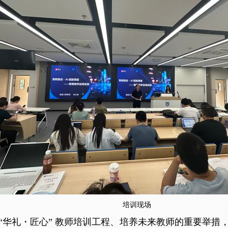
培训现场
“
华礼・匠心
”
教师培训工程、
培养未来教师
的重要举措