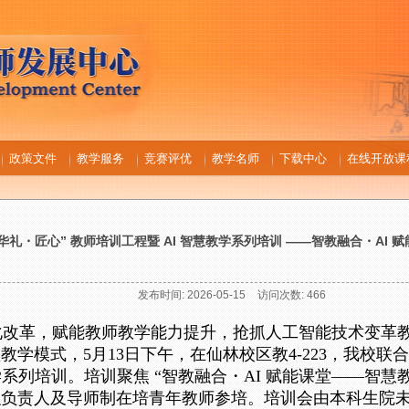
政策文件
教学服务
竞赛评优
教学名师
下载中心
在线开放课
“华礼・匠心” 教师培训工程暨 AI 智慧教学系列培训 ——智教融合・AI
发布时间:
2026-05-15
访问次数:
466
化改革，赋能教师教学能力提升，抢抓人工智能技术变革
堂教学模式，
5月13日下午，在仙林校区教4-223
，我校
联合
学系列培训。培训聚焦 “智教融合
・
AI 赋能课堂——智慧
织负责人及
导师制在培青年教师
参培。培训
会
由
本科生院